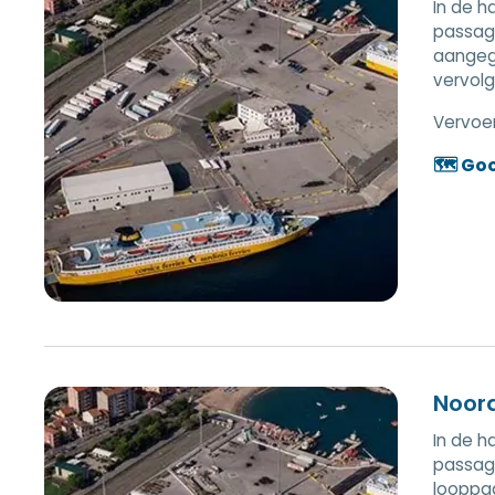
In de h
passagi
aangege
vervolg
Vervoer
🗺️ Go
Noor
In de h
passagi
looppad