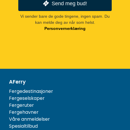
Send meg bud!
Vi sender bare de gode tingene, ingen spam. Du
kan melde deg av når som helst.
Personvernerklæring
AFerry
Fergedestinasjoner
Fergeselskaper
Fergeruter
Fergehavner
Våre anmeldelser
Spesialtilbud