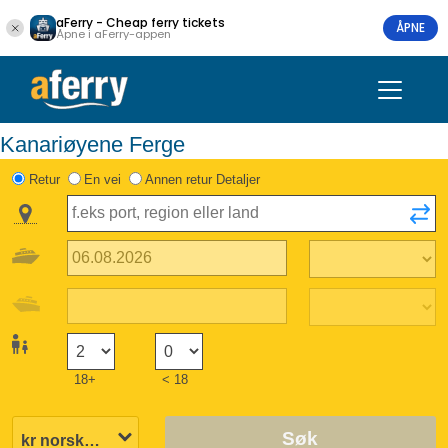
aFerry - Cheap ferry tickets
ÅPNE
Åpne i aFerry-appen
Kanariøyene Ferge
Retur
En vei
Annen retur Detaljer
18+
< 18
Søk