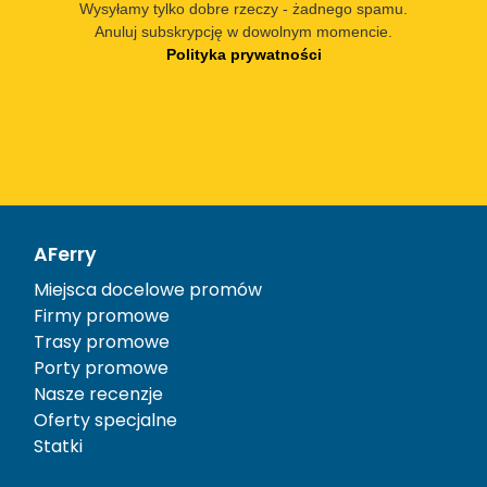
Wysyłamy tylko dobre rzeczy - żadnego spamu.
Anuluj subskrypcję w dowolnym momencie.
Polityka prywatności
AFerry
Miejsca docelowe promów
Firmy promowe
Trasy promowe
Porty promowe
Nasze recenzje
Oferty specjalne
Statki