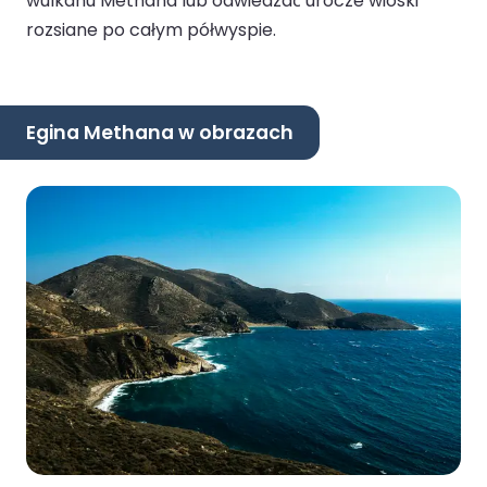
wulkanu Methana lub odwiedzać urocze wioski
rozsiane po całym półwyspie.
Egina Methana w obrazach