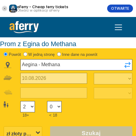
aFerry - Cheap ferry tickets
OTWARTE
Otwórz w aplikacji aFerry
Prom z Egina do Methana
Powrót
W jedną stronę
Inne dane na powrót
18+
< 18
Szukaj