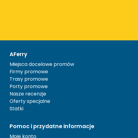
AFerry
Miejsca docelowe promów
Firmy promowe
Trasy promowe
Porty promowe
Nasze recenzje
Oferty specjalne
Statki
Pomoc i przydatne informacje
Moje konto