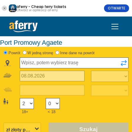
aFerry - Cheap ferry tickets
OTWARTE
Otwórz w aplikacji aFerry
Port Promowy Agaete
Powrót
W jedną stronę
Inne dane na powrót
18+
< 18
Szukaj