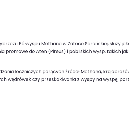
brzeżu Półwyspu Methana w Zatoce Sarońskiej, służy ja
ia promowe do Aten (Pireus) i pobliskich wysp, takich jak
dzania leczniczych gorących źródeł Methana, krajobrazów
szych wędrówek czy przeskakiwania z wyspy na wyspę, p