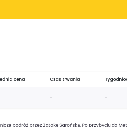
rednia cena
Czas trwania
Tygodniow
-
-
iczą podróż przez Zatokę Sarońską. Po przybyciu do Me