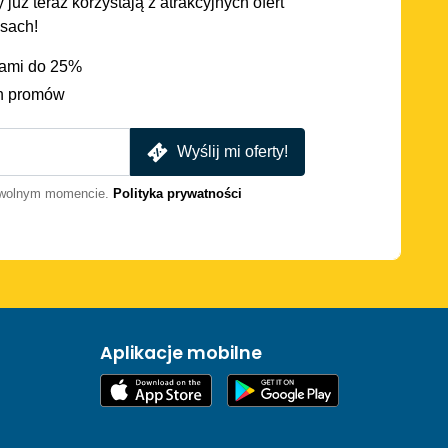
 już teraz korzystają z atrakcyjnych ofert
asach!
iami do 25%
h promów
Wyślij mi oferty!
dowolnym momencie.
Polityka prywatności
Aplikacje mobilne