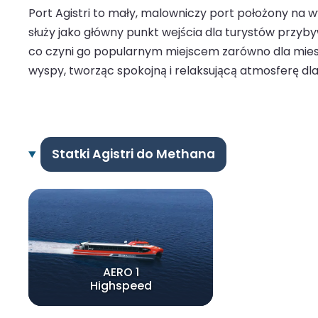
Port Agistri to mały, malowniczy port położony na wy
służy jako główny punkt wejścia dla turystów przy
co czyni go popularnym miejscem zarówno dla mieszka
wyspy, tworząc spokojną i relaksującą atmosferę dl
Statki Agistri do Methana
AERO 1
Highspeed