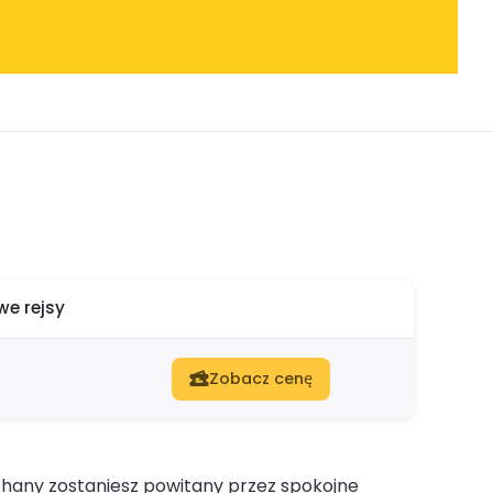
e rejsy
Zobacz cenę
thany zostaniesz powitany przez spokojne