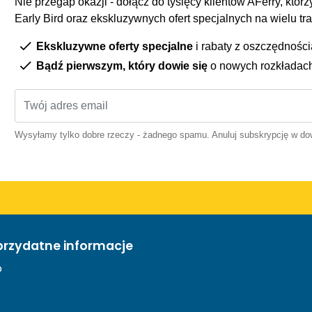
Nie przegap okazji - dołącz do tysięcy klientów AFerry, którzy
Early Bird oraz ekskluzywnych ofert specjalnych na wielu tr
Ekskluzywne oferty specjalne
i rabaty z oszczędnośc
Bądź pierwszym, który dowie się
o nowych rozkładac
Wysyłamy tylko dobre rzeczy - żadnego spamu. Anuluj subskrypcję w 
przydatne informacje
o