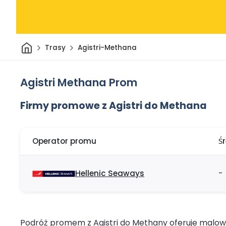
Dom
Trasy
Agistri-Methana
Agistri Methana Prom
Firmy promowe z Agistri do Methana
Operator promu
Ś
Hellenic Seaways
-
Podróż promem z Agistri do Methany oferuje malown