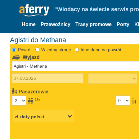
"Wiodący na świecie serwis pr
Home
Przewoźnicy
Trasy promowe
Porty
K
Agistri do Methana
Powrót
W jedną stronę
Inne dane na powrót
Wyjazd
Pasażerowie
18+