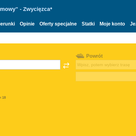
omowy" - Zwycięzca*
ierunki
Opinie
Oferty specjalne
Statki
Moje konto
Je
Powrót
< 18