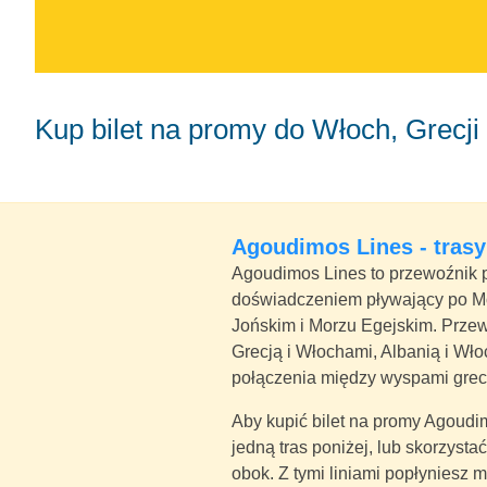
Kup bilet na promy do Włoch, Grecji
Agoudimos Lines - trasy
Agoudimos Lines to przewoźnik pr
doświadczeniem pływający po Mo
Jońskim i Morzu Egejskim. Prze
Grecją i Włochami, Albanią i Wł
połączenia między wyspami greck
Aby kupić bilet na promy Agoudi
jedną tras poniżej, lub skorzyst
obok. Z tymi liniami popłyniesz m