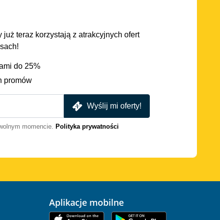
 już teraz korzystają z atrakcyjnych ofert
asach!
iami do 25%
h promów
Wyślij mi oferty!
dowolnym momencie.
Polityka prywatności
Aplikacje mobilne