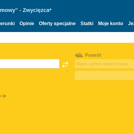
omowy" - Zwycięzca*
ierunki
Opinie
Oferty specjalne
Statki
Moje konto
Je
Powrót
< 18