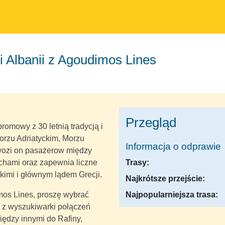
 i Albanii z Agoudimos Lines
Przegląd
omowy z 30 letnią tradycją i
rzu Adriatyckim, Morzu
Informacja o odprawie
wozi on pasażerow między
Trasy:
ochami oraz zapewnia liczne
imi i głównym lądem Grecji.
Najkrótsze przejście:
Najpopularniejsza trasa:
mos Lines, proszę wybrać
ać z wyszukiwarki połączeń
iędzy innymi do Rafiny,