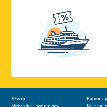
AFerry
Pomoc i 
Miejsca docelowe promów
Moje kont