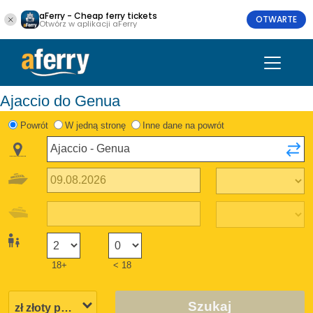
aFerry - Cheap ferry tickets
OTWARTE
Otwórz w aplikacji aFerry
Ajaccio do Genua
Powrót
W jedną stronę
Inne dane na powrót
18+
< 18
Szukaj