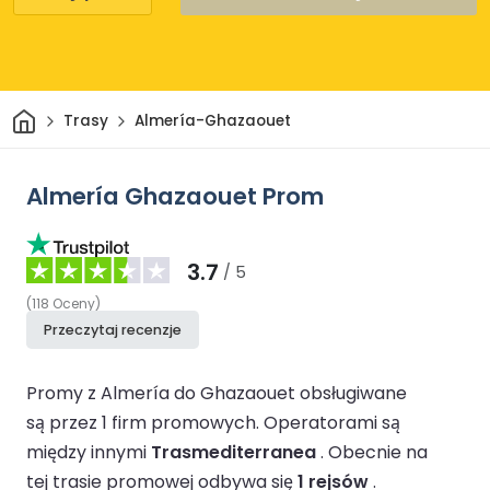
Dom
Trasy
Almería-Ghazaouet
Almería Ghazaouet Prom
3.7
/ 5
(
118
Oceny
)
Przeczytaj recenzje
Promy z Almería do Ghazaouet obsługiwane
są przez 1 firm promowych.
Operatorami są
między innymi
Trasmediterranea
.
Obecnie na
tej trasie promowej odbywa się
1 rejsów
.