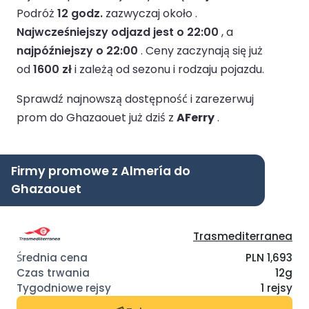
Podróż
12 godz.
zazwyczaj około .
Najwcześniejszy odjazd jest o 22:00
, a
najpóźniejszy o 22:00
.
Ceny zaczynają się już
od
1600 zł
i zależą od sezonu i rodzaju pojazdu.
Sprawdź najnowszą dostępność i zarezerwuj
prom do Ghazaouet już dziś z
AFerry
.
Firmy promowe z Almería do
Ghazaouet
Trasmediterranea
PLN 1,693
12g
1 rejsy