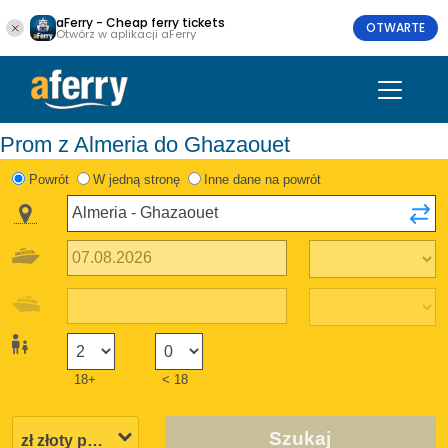
aFerry - Cheap ferry tickets
OTWARTE
Otwórz w aplikacji aFerry
Prom z Almeria do Ghazaouet
Powrót
W jedną stronę
Inne dane na powrót
18+
< 18
Szukaj