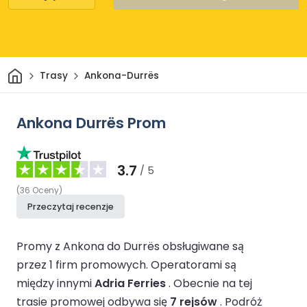
Dom
Trasy
Ankona-Durrës
Ankona Durrës Prom
3.7
/ 5
(
36
Oceny
)
Przeczytaj recenzje
Promy z Ankona do Durrës obsługiwane są
przez 1 firm promowych.
Operatorami są
między innymi
Adria Ferries
.
Obecnie na tej
trasie promowej odbywa się
7 rejsów
.
Podróż