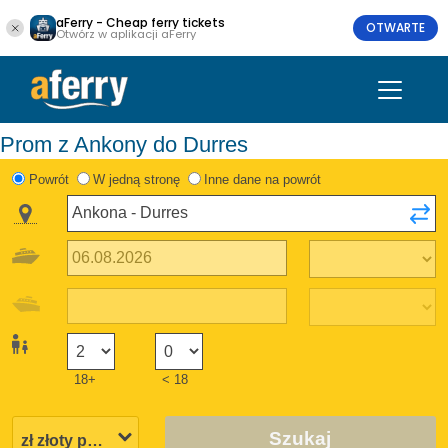
aFerry - Cheap ferry tickets
OTWARTE
Otwórz w aplikacji aFerry
Prom z Ankony do Durres
Powrót
W jedną stronę
Inne dane na powrót
18+
< 18
Szukaj