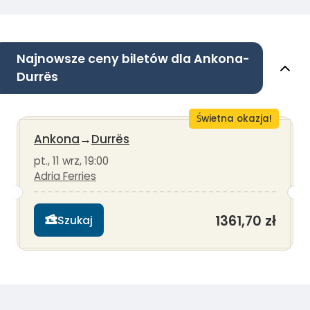
Najnowsze ceny biletów dla Ankona-
Durrës
Świetna okazja!
Ankona
→
Durrës
pt., 11 wrz, 19:00
Adria Ferries
1361,70 zł
Szukaj