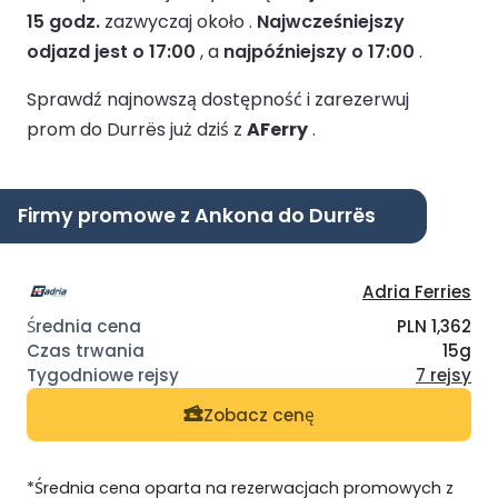
15 godz.
zazwyczaj około .
Najwcześniejszy
odjazd jest o 17:00
, a
najpóźniejszy o 17:00
.
Sprawdź najnowszą dostępność i zarezerwuj
prom do Durrës już dziś z
AFerry
.
Firmy promowe z Ankona do Durrës
Adria Ferries
PLN 1,362
15g
7 rejsy
Zobacz cenę
*Średnia cena oparta na rezerwacjach promowych z