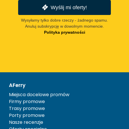
Wyślij mi oferty!
Wysyłamy tylko dobre rzeczy - żadnego spamu.
Anuluj subskrypcję w dowolnym momencie.
Polityka prywatności
AFerry
Miejsca docelowe promów
Firmy promowe
Trasy promowe
Porty promowe
Nasze recenzje