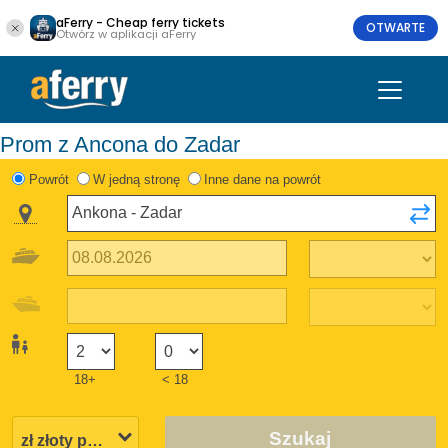
aFerry - Cheap ferry tickets
OTWARTE
Otwórz w aplikacji aFerry
Prom z Ancona do Zadar
Powrót
W jedną stronę
Inne dane na powrót
18+
< 18
Szukaj