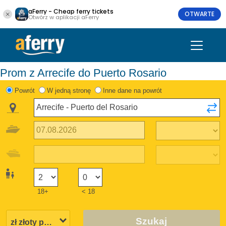
aFerry - Cheap ferry tickets
OTWARTE
Otwórz w aplikacji aFerry
Prom z Arrecife do Puerto Rosario
Powrót
W jedną stronę
Inne dane na powrót
18+
< 18
Szukaj