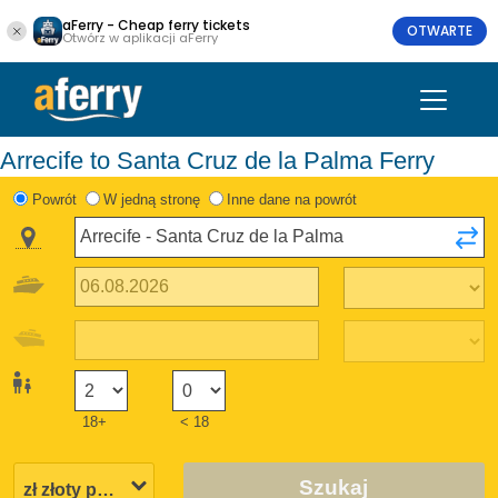
aFerry - Cheap ferry tickets
OTWARTE
Otwórz w aplikacji aFerry
Arrecife to Santa Cruz de la Palma Ferry
Powrót
W jedną stronę
Inne dane na powrót
18+
< 18
Szukaj