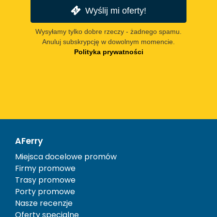
Wyślij mi oferty!
Wysyłamy tylko dobre rzeczy - żadnego spamu.
Anuluj subskrypcję w dowolnym momencie.
Polityka prywatności
AFerry
Miejsca docelowe promów
Firmy promowe
Trasy promowe
Porty promowe
Nasze recenzje
Oferty specjalne