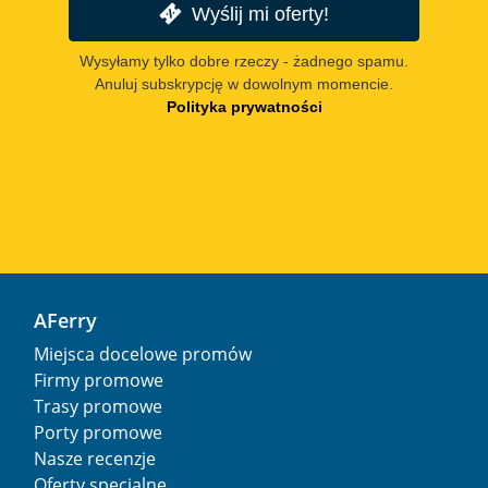
Wyślij mi oferty!
Wysyłamy tylko dobre rzeczy - żadnego spamu.
Anuluj subskrypcję w dowolnym momencie.
Polityka prywatności
AFerry
Miejsca docelowe promów
Firmy promowe
Trasy promowe
Porty promowe
Nasze recenzje
Oferty specjalne