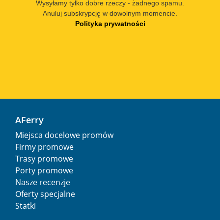
Wysyłamy tylko dobre rzeczy - żadnego spamu.
Anuluj subskrypcję w dowolnym momencie.
Polityka prywatności
AFerry
Miejsca docelowe promów
Firmy promowe
Trasy promowe
Porty promowe
Nasze recenzje
Oferty specjalne
Statki