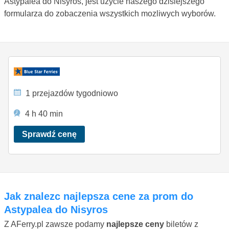
Astypalea do Nisyros, jest uzycie naszego dzisiejszego
formularza do zobaczenia wszystkich mozliwych wyborów.
1 przejazdów tygodniowo
4 h 40 min
Sprawdź cenę
Jak znalezc najlepsza cene za prom do
Astypalea do Nisyros
Z AFerry.pl zawsze podamy
najlepsze ceny
biletów z