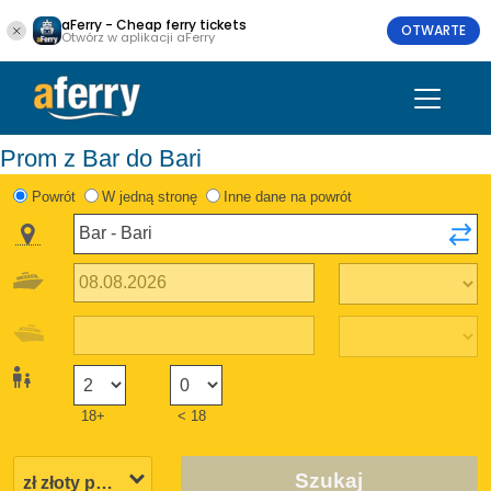
aFerry - Cheap ferry tickets
OTWARTE
Otwórz w aplikacji aFerry
Prom z Bar do Bari
Powrót
W jedną stronę
Inne dane na powrót
18+
< 18
Szukaj