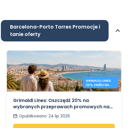
Barcelona-Porto Torres Promocje i
tanie oferty
GRIMALDI LINES:
20% ZNIŻKI NA
PROMY PO
MORZU
ŚRÓDZIEMNYM
Grimaldi Lines: Oszczędź 20% na
wybranych przeprawach promowych na
Sardynię, Sycylię i do Hiszpanii
Opublikowano
:
24 lip 2026