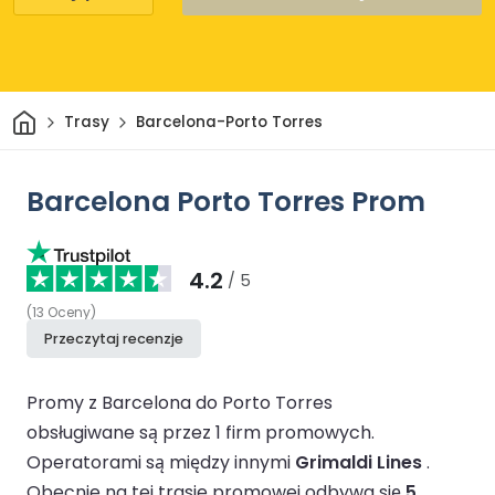
Dom
Trasy
Barcelona-Porto Torres
Barcelona Porto Torres Prom
4.2
/ 5
(
13
Oceny
)
Przeczytaj recenzje
Promy z Barcelona do Porto Torres
obsługiwane są przez 1 firm promowych.
Operatorami są między innymi
Grimaldi Lines
.
Obecnie na tej trasie promowej odbywa się
5