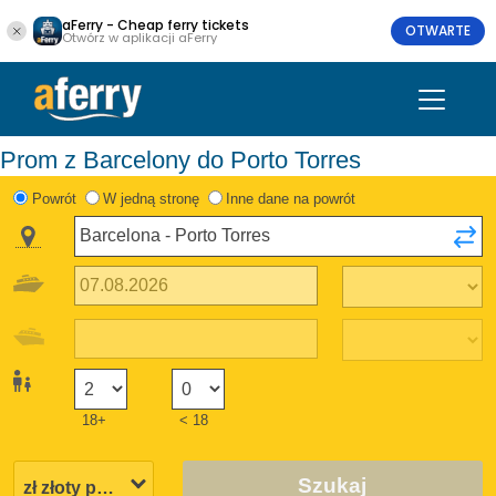
aFerry - Cheap ferry tickets
OTWARTE
Otwórz w aplikacji aFerry
Prom z Barcelony do Porto Torres
Powrót
W jedną stronę
Inne dane na powrót
18+
< 18
Szukaj