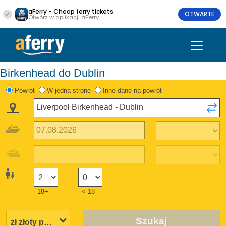
aFerry - Cheap ferry tickets
OTWARTE
Otwórz w aplikacji aFerry
Birkenhead do Dublin
Powrót
W jedną stronę
Inne dane na powrót
18+
< 18
Szukaj