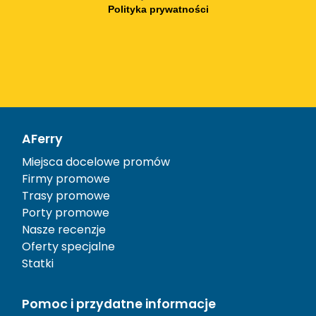
Polityka prywatności
AFerry
Miejsca docelowe promów
Firmy promowe
Trasy promowe
Porty promowe
Nasze recenzje
Oferty specjalne
Statki
Pomoc i przydatne informacje