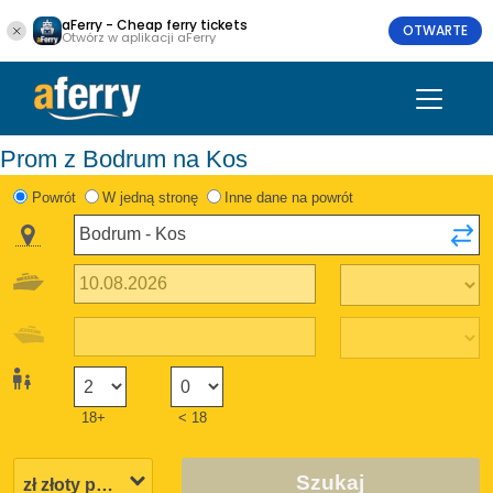
aFerry - Cheap ferry tickets
OTWARTE
Otwórz w aplikacji aFerry
Prom z Bodrum na Kos
Powrót
W jedną stronę
Inne dane na powrót
18+
< 18
Szukaj