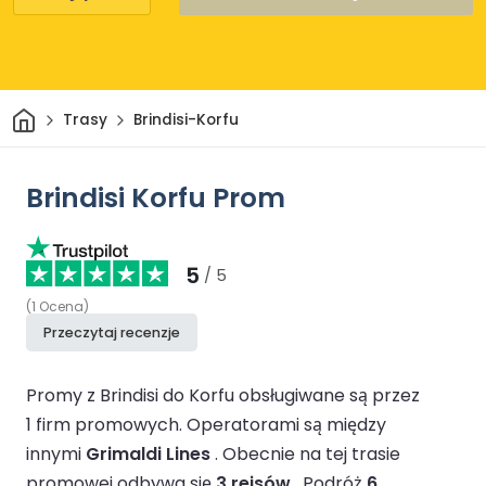
Dom
Trasy
Brindisi-Korfu
Brindisi Korfu Prom
5
/ 5
(
1
Ocena
)
Przeczytaj recenzje
Promy z Brindisi do Korfu obsługiwane są przez
1 firm promowych.
Operatorami są między
innymi
Grimaldi Lines
.
Obecnie na tej trasie
promowej odbywa się
3 rejsów
.
Podróż
6