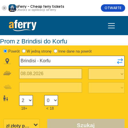
aFerry - Cheap ferry tickets
OTWARTE
Otwórz w aplikacji aFerry
Prom z Brindisi do Korfu
Powrót
W jedną stronę
Inne dane na powrót
18+
< 18
Szukaj