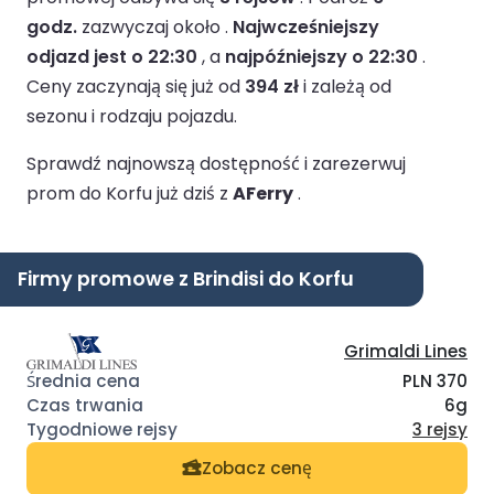
godz.
zazwyczaj około .
Najwcześniejszy
odjazd jest o 22:30
, a
najpóźniejszy o 22:30
.
Ceny zaczynają się już od
394 zł
i zależą od
sezonu i rodzaju pojazdu.
Sprawdź najnowszą dostępność i zarezerwuj
prom do Korfu już dziś z
AFerry
.
Firmy promowe z Brindisi do Korfu
Grimaldi Lines
PLN 370
6g
3 rejsy
Zobacz cenę