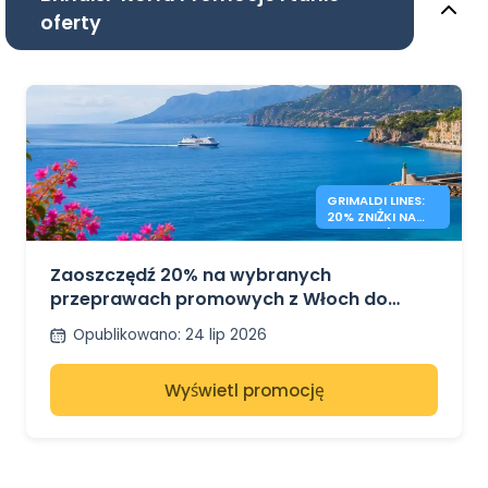
oferty
GRIMALDI LINES:
20% ZNIŻKI NA
PROMY WŁOCHY
– GRECJA
Zaoszczędź 20% na wybranych
przeprawach promowych z Włoch do
Grecji z Grimaldi Lines
Opublikowano
:
24 lip 2026
Wyświetl promocję