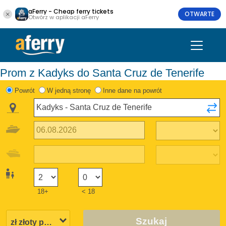
aFerry - Cheap ferry tickets
OTWARTE
Otwórz w aplikacji aFerry
Prom z Kadyks do Santa Cruz de Tenerife
Powrót
W jedną stronę
Inne dane na powrót
18+
< 18
Szukaj