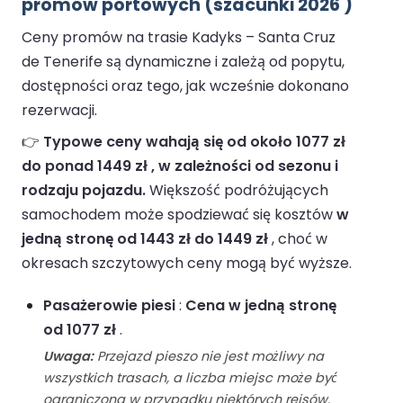
promów portowych (szacunki 2026 )
Ceny promów na trasie Kadyks – Santa Cruz
de Tenerife są dynamiczne i zależą od popytu,
dostępności oraz tego, jak wcześnie dokonano
rezerwacji.
👉
Typowe ceny wahają się od około 1077 zł
do ponad 1449 zł , w zależności od sezonu i
rodzaju pojazdu.
Większość podróżujących
samochodem może spodziewać się kosztów
w
jedną stronę od 1443 zł do 1449 zł
, choć w
okresach szczytowych ceny mogą być wyższe.
Pasażerowie piesi
:
Cena w jedną stronę
od 1077 zł
.
Uwaga:
Przejazd pieszo nie jest możliwy na
wszystkich trasach, a liczba miejsc może być
ograniczona w przypadku niektórych rejsów.