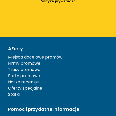
Polityka prywatności
AFerry
Miejsca docelowe promów
Firmy promowe
Trasy promowe
Porty promowe
Nasze recenzje
Oferty specjalne
Statki
Pomoc i przydatne informacje