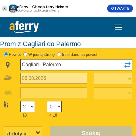
aFerry - Cheap ferry tickets
OTWARTE
Otwórz w aplikacji aFerry
Prom z Cagliari do Palermo
Powrót
W jedną stronę
Inne dane na powrót
18+
< 18
Szukaj