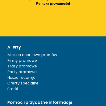
Polityka prywatności
AFerry
Miejsca docelowe promów
Firmy promowe
Trasy promowe
Porty promowe
Nasze recenzje
Oferty specjalne
Statki
Pomoc i przydatne informacje