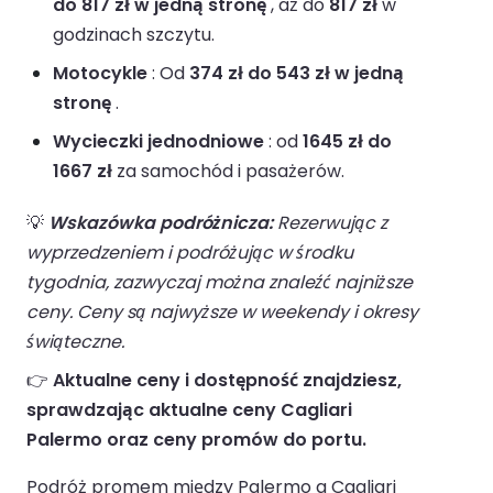
do 817 zł w jedną stronę
, aż do
817 zł
w
godzinach szczytu.
Motocykle
: Od
374 zł do 543 zł w jedną
stronę
.
Wycieczki jednodniowe
: od
1645 zł do
1667 zł
za samochód i pasażerów.
💡
Wskazówka podróżnicza:
Rezerwując z
wyprzedzeniem i podróżując w środku
tygodnia, zazwyczaj można znaleźć najniższe
ceny. Ceny są najwyższe w weekendy i okresy
świąteczne.
👉
Aktualne ceny i dostępność znajdziesz,
sprawdzając aktualne ceny Cagliari
Palermo oraz ceny promów do portu.
Podróż promem między Palermo a Cagliari