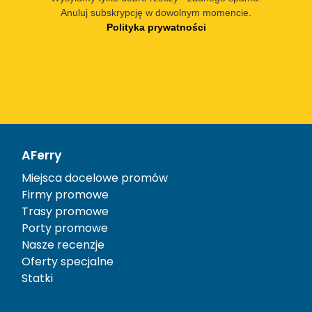
Anuluj subskrypcję w dowolnym momencie.
Polityka prywatności
AFerry
Miejsca docelowe promów
Firmy promowe
Trasy promowe
Porty promowe
Nasze recenzje
Oferty specjalne
Statki