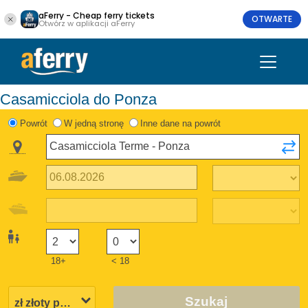
aFerry - Cheap ferry tickets
OTWARTE
Otwórz w aplikacji aFerry
Casamicciola do Ponza
Powrót
W jedną stronę
Inne dane na powrót
18+
< 18
Szukaj