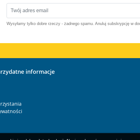
Wysyłamy tylko dobre rzeczy - żadnego spamu. Anuluj subskrypcję w 
przydatne informacje
o
rzystania
rywatności