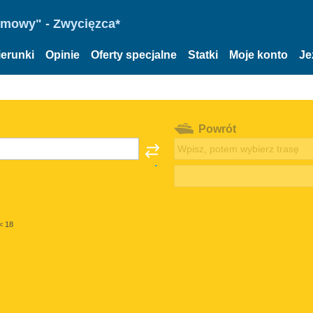
omowy" - Zwycięzca*
ierunki
Opinie
Oferty specjalne
Statki
Moje konto
Je
Powrót
< 18