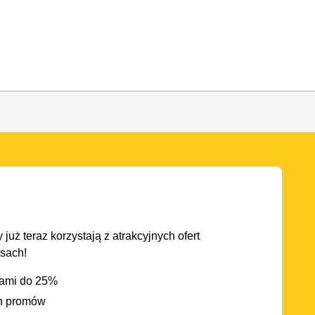
 już teraz korzystają z atrakcyjnych ofert
asach!
iami do 25%
h promów