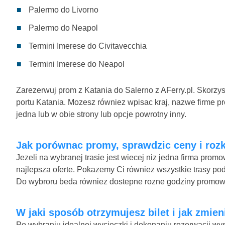
Palermo do Livorno
Palermo do Neapol
Termini Imerese do Civitavecchia
Termini Imerese do Neapol
Zarezerwuj prom z Katania do Salerno z AFerry.pl. Skorzys
portu Katania. Mozesz równiez wpisac kraj, nazwe firme pr
jedna lub w obie strony lub opcje powrotny inny.
Jak porównac promy, sprawdzic ceny i rozkl
Jezeli na wybranej trasie jest wiecej niz jedna firma pro
najlepsza oferte. Pokazemy Ci równiez wszystkie trasy pod
Do wybroru beda równiez dostepne rozne godziny promow
W jaki sposób otrzymujesz bilet i jak zmien
Po wybraniu idealnej wycieczki i dokonaniu rezerwacji wys