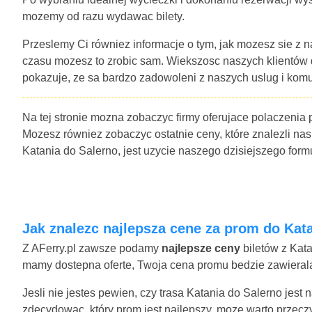
mozemy od razu wydawac bilety.
Przeslemy Ci równiez informacje o tym, jak mozesz sie z n
czasu mozesz to zrobic sam. Wiekszosc naszych klientów
pokazuje, ze sa bardzo zadowoleni z naszych uslug i komu
Na tej stronie mozna zobaczyc firmy oferujace polaczenia 
Mozesz równiez zobaczyc ostatnie ceny, które znalezli nas
Katania do Salerno, jest uzycie naszego dzisiejszego fo
Jak znalezc najlepsza cene za prom do Kat
Z AFerry.pl zawsze podamy
najlepsze ceny
biletów z Kata
mamy dostepna oferte, Twoja cena promu bedzie zawierala 
Jesli nie jestes pewien, czy trasa Katania do Salerno jest
zdecydowac, który prom jest najlepszy, moze warto przecz