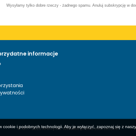
Wysyłamy tylko dobre rzeczy - żadnego spamu. Anuluj subskrypcję w 
przydatne informacje
o
rzystania
rywatności
w cookie i podobnych technologii. Aby je wyłączyć, zapoznaj się z nas
© 1977-
2026
AFerry Ltd. Wszelkie prawa zastrzeżone.