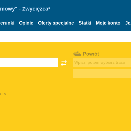
omowy" - Zwycięzca*
ierunki
Opinie
Oferty specjalne
Statki
Moje konto
Je
Powrót
< 18