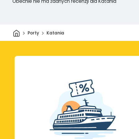
Obecnie nie ma żadnych recenzji dla Katania
Dom
Porty
Katania