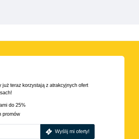
 już teraz korzystają z atrakcyjnych ofert
asach!
iami do 25%
h promów
Wyślij mi oferty!