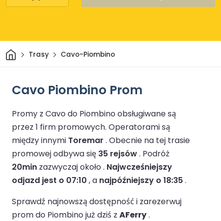
Dom
Trasy
Cavo-Piombino
Cavo Piombino Prom
Promy z Cavo do Piombino obsługiwane są
przez 1 firm promowych.
Operatorami są
między innymi
Toremar
.
Obecnie na tej trasie
promowej odbywa się
35 rejsów
.
Podróż
20min
zazwyczaj około .
Najwcześniejszy
odjazd jest o 07:10
, a
najpóźniejszy o 18:35
.
Sprawdź najnowszą dostępność i zarezerwuj
prom do Piombino już dziś z
AFerry
.