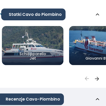
Statki Cavo do Piombino
Schiopparello
Jet
Giovanni Be
Recenzje Cavo-Piombino