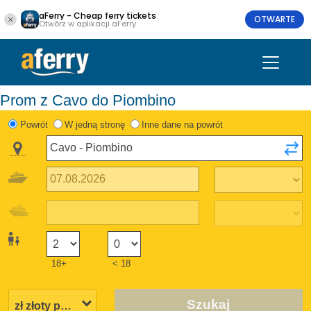
aFerry - Cheap ferry tickets
OTWARTE
Otwórz w aplikacji aFerry
Prom z Cavo do Piombino
Powrót
W jedną stronę
Inne dane na powrót
18+
< 18
Szukaj