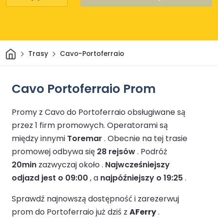
Dom
Trasy
Cavo-Portoferraio
Cavo Portoferraio Prom
Promy z Cavo do Portoferraio obsługiwane są
przez 1 firm promowych.
Operatorami są
między innymi
Toremar
.
Obecnie na tej trasie
promowej odbywa się
28 rejsów
.
Podróż
20min
zazwyczaj około .
Najwcześniejszy
odjazd jest o 09:00
, a
najpóźniejszy o 19:25
.
Sprawdź najnowszą dostępność i zarezerwuj
prom do Portoferraio już dziś z
AFerry
.