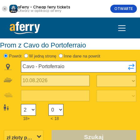
aFerry - Cheap ferry tickets
OTWARTE
Otwórz w aplikacji aFerry
Prom z Cavo do Portoferraio
Powrót
W jedną stronę
Inne dane na powrót
18+
< 18
Szukaj