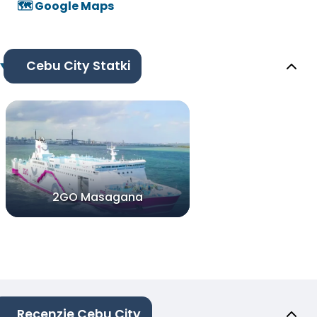
🗺️ Google Maps
Cebu City Statki
2GO Masagana
Recenzje Cebu City