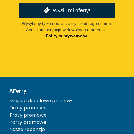
Wyślij mi oferty!
Wysyłamy tylko dobre rzeczy - żadnego spamu.
Anuluj subskrypcję w dowolnym momencie.
Polityka prywatności
AFerry
Miejsca docelowe promów
Firmy promowe
Trasy promowe
Porty promowe
Nasze recenzje