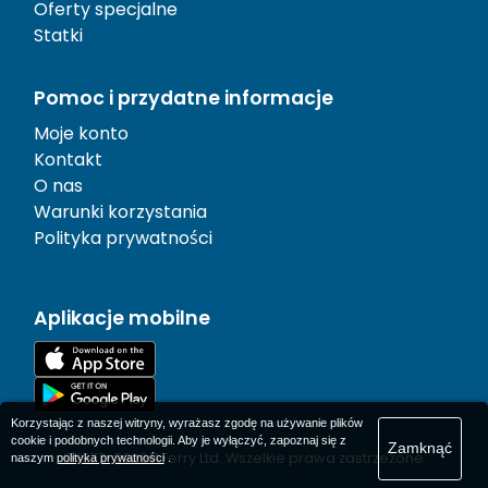
Oferty specjalne
Statki
Pomoc i przydatne informacje
Moje konto
Kontakt
O nas
Warunki korzystania
Polityka prywatności
Aplikacje mobilne
Korzystając z naszej witryny, wyrażasz zgodę na używanie plików
cookie i podobnych technologii. Aby je wyłączyć, zapoznaj się z
Zamknąć
© 1977-
2026
AFerry Ltd. Wszelkie prawa zastrzeżone.
naszym
polityka prywatności
.