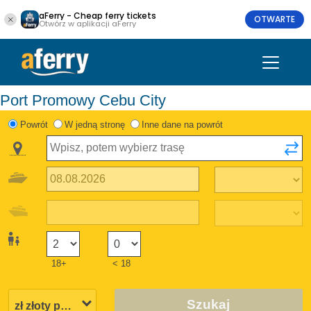
aFerry - Cheap ferry tickets
OTWARTE
Otwórz w aplikacji aFerry
Port Promowy Cebu City
Powrót
W jedną stronę
Inne dane na powrót
18+
< 18
Szukaj