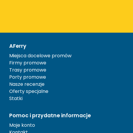
AFerry
Miejsca docelowe promów
Firmy promowe
Trasy promowe
Porty promowe
Nasze recenzje
Oferty specjalne
Statki
Pomoc i przydatne informacje
Moje konto
Kontakt