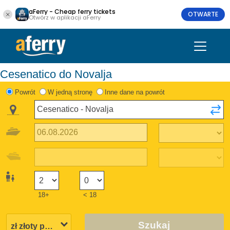
aFerry - Cheap ferry tickets
OTWARTE
Otwórz w aplikacji aFerry
Cesenatico do Novalja
Powrót
W jedną stronę
Inne dane na powrót
18+
< 18
Szukaj