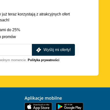
 już teraz korzystają z atrakcyjnych ofert
asach!
iami do 25%
h promów
Wyślij mi oferty!
dowolnym momencie.
Polityka prywatności
Aplikacje mobilne