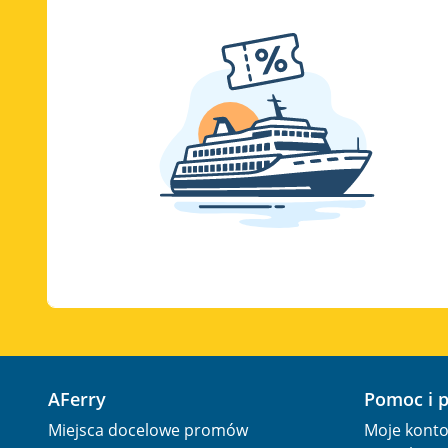
AFerry
Pomoc i 
Miejsca docelowe promów
Moje kont