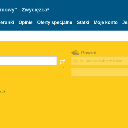
omowy" - Zwycięzca*
ierunki
Opinie
Oferty specjalne
Statki
Moje konto
Je
Powrót
< 18