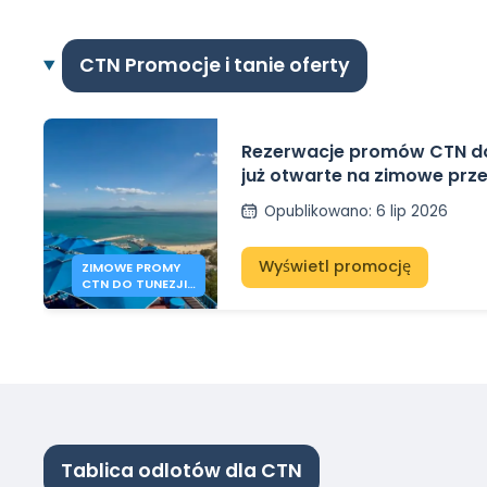
CTN Promocje i tanie oferty
Rezerwacje promów CTN do
już otwarte na zimowe prz
Marsylii i Genui
Opublikowano
:
6 lip 2026
Wyświetl promocję
ZIMOWE PROMY
CTN DO TUNEZJI
Z MARSYLII I GENUI
Tablica odlotów dla CTN