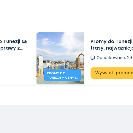
 Tunezji są
Promy do Tunezji
eprawy z
trasy, najważniejs
trendy cenowe
Opublikowano
:
29
Wyświetl promoc
PROMY DO
TUNEZJI – CENY I
INFORMACJE NA
LATO 2026