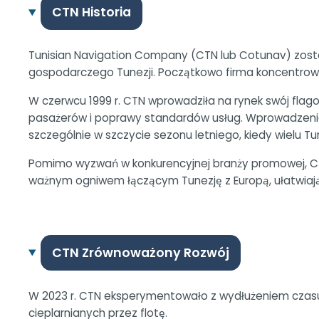
CTN Historia
Tunisian Navigation Company (CTN lub Cotunav) został
gospodarczego Tunezji. Początkowo firma koncentrowa
W czerwcu 1999 r. CTN wprowadziła na rynek swój fl
pasażerów i poprawy standardów usług. Wprowadzenie 
szczególnie w szczycie sezonu letniego, kiedy wielu T
Pomimo wyzwań w konkurencyjnej branży promowej, CT
ważnym ogniwem łączącym Tunezję z Europą, ułatwiając 
CTN Zrównoważony Rozwój
W 2023 r. CTN eksperymentowało z wydłużeniem czasu 
cieplarnianych przez flotę.