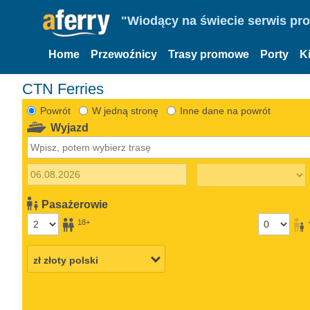
"Wiodący na świecie serwis pr
Home
Przewoźnicy
Trasy promowe
Porty
K
CTN Ferries
Powrót
W jedną stronę
Inne dane na powrót
Wyjazd
Pasażerowie
18+