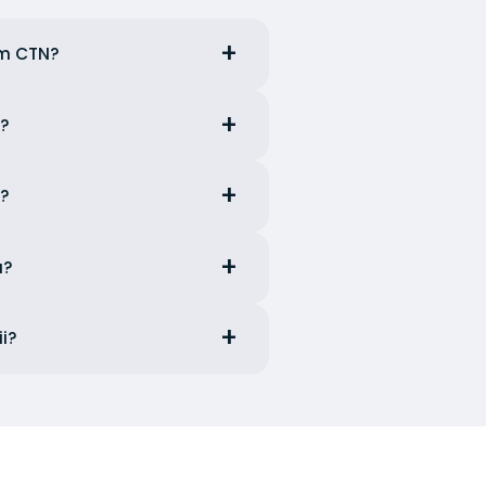
em CTN?
i?
s?
u?
i?