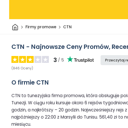
Dom
Firmy promowe
CTN
CTN - Najnowsze Ceny Promów, Recenz
3
/ 5
Przeczytaj r
(
846
Oceny
)
O firmie CTN
CTN to tunezyjska firma promowa, która obsługuje połą
Tunezji. W ciągu roku kursuje około 6 rejsów tygodniowo.
godzin, a najkrótszy – 20 godzin. Najwcześniejszy rejs 
najpóźniejszy o 22:00 z Marsylii do Tunisu. 561,40 zł t
miesiącu.