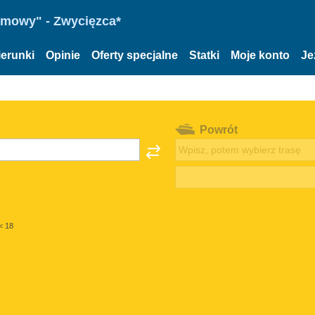
omowy" - Zwycięzca*
ierunki
Opinie
Oferty specjalne
Statki
Moje konto
Je
Powrót
< 18