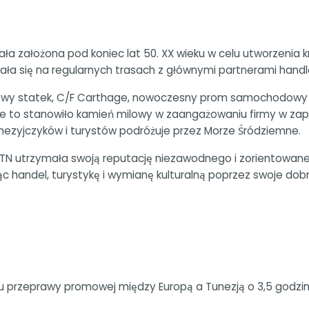
a założona pod koniec lat 50. XX wieku w celu utworzenia kr
ła się na regularnych trasach z głównymi partnerami handl
agowy statek, C/F Carthage, nowoczesny prom samochodowy 
to stanowiło kamień milowy w zaangażowaniu firmy w zapew
unezyjczyków i turystów podróżuje przez Morze Śródziemne.
N utrzymała swoją reputację niezawodnego i zorientowaneg
handel, turystykę i wymianę kulturalną poprzez swoje dobrze
przeprawy promowej między Europą a Tunezją o 3,5 godziny,