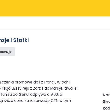
je I Statki
ecenzje
czenia promowe do i z Francji, Włoch i
 Najdłuższy rejs z Zarzis do Marsylii trwa 41
z Tunisu do Genui odpływa o 9:00, a
Na
o najniższa cena za rezerwację CTN w tym
Sie
Rod