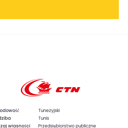
rodowość
Tunezyjski
dziba
Tunis
zaj własności
Przedsiębiorstwo publiczne