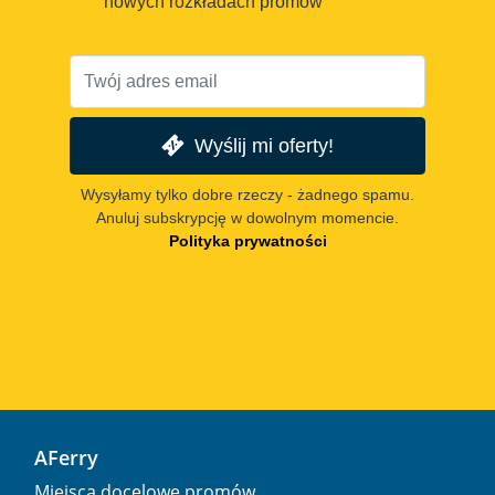
nowych rozkładach promów
Wyślij mi oferty!
Wysyłamy tylko dobre rzeczy - żadnego spamu.
Anuluj subskrypcję w dowolnym momencie.
Polityka prywatności
AFerry
Miejsca docelowe promów