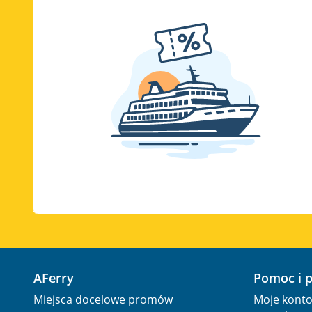
AFerry
Pomoc i 
Miejsca docelowe promów
Moje kont