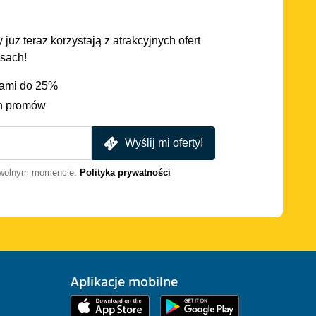
 już teraz korzystają z atrakcyjnych ofert
asach!
iami do 25%
h promów
Wyślij mi oferty!
dowolnym momencie.
Polityka prywatności
Aplikacje mobilne