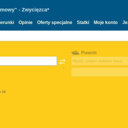
omowy" - Zwycięzca*
ierunki
Opinie
Oferty specjalne
Statki
Moje konto
Je
Powrót
< 18