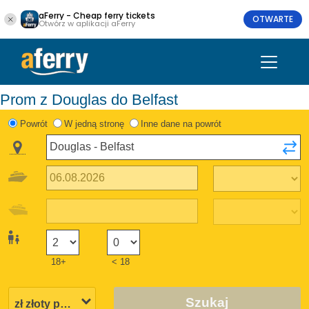
aFerry - Cheap ferry tickets
OTWARTE
Otwórz w aplikacji aFerry
Prom z Douglas do Belfast
Powrót
W jedną stronę
Inne dane na powrót
18+
< 18
Szukaj