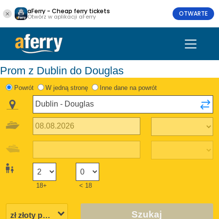
aFerry - Cheap ferry tickets
OTWARTE
Otwórz w aplikacji aFerry
Prom z Dublin do Douglas
Powrót
W jedną stronę
Inne dane na powrót
18+
< 18
Szukaj