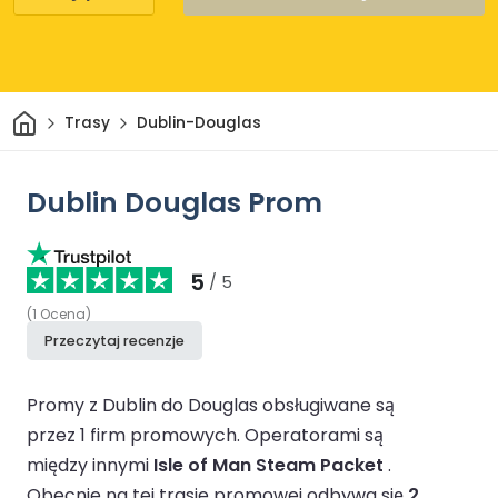
Dom
Trasy
Dublin-Douglas
Dublin Douglas Prom
5
/ 5
(
1
Ocena
)
Przeczytaj recenzje
Promy z Dublin do Douglas obsługiwane są
przez 1 firm promowych.
Operatorami są
między innymi
Isle of Man Steam Packet
.
Obecnie na tej trasie promowej odbywa się
2