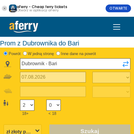
aFerry - Cheap ferry tickets
OTWARTE
Otwórz w aplikacji aFerry
Prom z Dubrownika do Bari
Powrót
W jedną stronę
Inne dane na powrót
18+
< 18
Szukaj