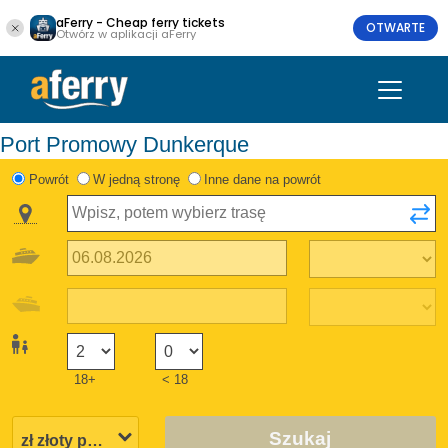
aFerry - Cheap ferry tickets
OTWARTE
Otwórz w aplikacji aFerry
Port Promowy Dunkerque
Powrót
W jedną stronę
Inne dane na powrót
18+
< 18
Szukaj