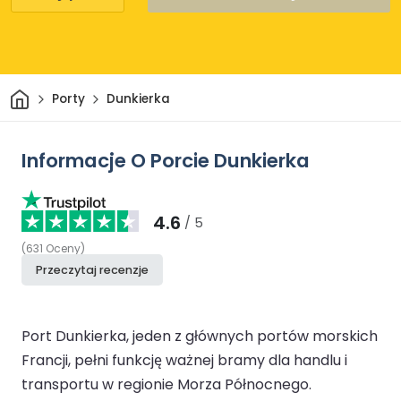
Dom
Porty
Dunkierka
Informacje O Porcie Dunkierka
4.6
/ 5
(
631
Oceny
)
Przeczytaj recenzje
Port Dunkierka, jeden z głównych portów morskich
Francji, pełni funkcję ważnej bramy dla handlu i
transportu w regionie Morza Północnego.