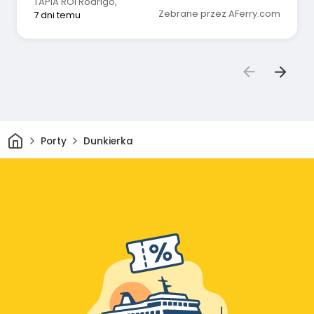
TAPIA ROi Rodrigo
,
Zebrane przez AFerry.com
7 dni temu
Dom
Porty
Dunkierka