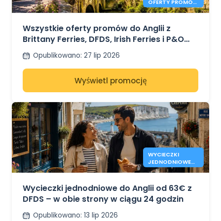
OFERTY PROMÓW
DO ANGLII W
2026 ROKU OD
41€
Wszystkie oferty promów do Anglii z
Brittany Ferries, DFDS, Irish Ferries i P&O
Ferries – od 41€
Opublikowano
:
27 lip 2026
Wyświetl promocję
WYCIECZKI
JEDNODNIOWE
DO ANGLII OD 63
€ - DFDS
Wycieczki jednodniowe do Anglii od 63€ z
DFDS – w obie strony w ciągu 24 godzin
Opublikowano
:
13 lip 2026