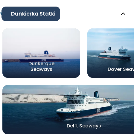
Dunkierka Statki
Dunkerque
Seaways
Dover Sea
Delft Seaways