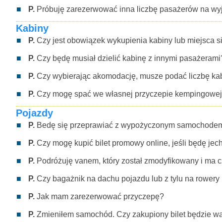
P.
Próbuję zarezerwować inna liczbę pasażerów na wyja
Kabiny
P.
Czy jest obowiązek wykupienia kabiny lub miejsca
P.
Czy będę musiał dzielić kabinę z innymi pasażerami
P.
Czy wybierając akomodację, musze podać liczbę kab
P.
Czy mogę spać we własnej przyczepie kempingowej
Pojazdy
P.
Bedę się przeprawiać z wypożyczonym samochodem i 
P.
Czy mogę kupić bilet promowy online, jeśli będę j
P.
Podróżuję vanem, który został zmodyfikowany i ma 
P.
Czy bagażnik na dachu pojazdu lub z tylu na rowery
P.
Jak mam zarezerwować przyczepę?
P.
Zmieniłem samochód. Czy zakupiony bilet będzie w