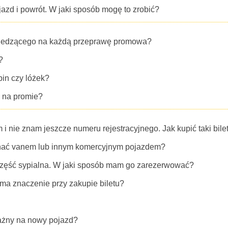
zd i powrót. W jaki sposób mogę to zrobić?
 siedzącego na każdą przeprawę promowa?
?
in czy lóżek?
 na promie?
nie znam jeszcze numeru rejestracyjnego. Jak kupić taki bil
echać vanem lub innym komercyjnym pojazdem?
część sypialna. W jaki sposób mam go zarezerwować?
 ma znaczenie przy zakupie biletu?
ażny na nowy pojazd?