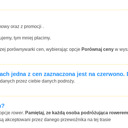
mowy oraz z promocji .
jemy, tym mniej płacimy.
aszej porównywarki cen, wybierając opcje
Porównaj ceny
w wysz
ach jedna z cen zaznaczona jest na czerwono.
odanych przez ciebie danych podroży.
m?
 opcje
rower
.
Pamiętaj, ze każdą osoba podróżująca rowerem
 są akceptowani przez danego przewoźnika na tej trasie