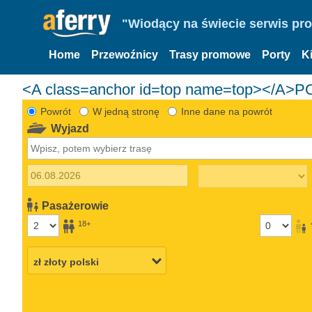
"Wiodący na świecie serwis pr
Home
Przewoźnicy
Trasy promowe
Porty
K
<A class=anchor id=top name=top></A>
Powrót
W jedną stronę
Inne dane na powrót
Wyjazd
Pasażerowie
18+