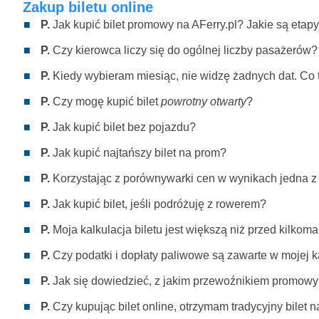
Zakup biletu online
P.
Jak kupić bilet promowy na AFerry.pl? Jakie są etapy
P.
Czy kierowca liczy się do ogólnej liczby pasażerów?
P.
Kiedy wybieram miesiąc, nie widzę żadnych dat. Co
P.
Czy mogę kupić bilet
powrotny otwarty
?
P.
Jak kupić bilet bez pojazdu?
P.
Jak kupić najtańszy bilet na prom?
P.
Korzystając z porównywarki cen w wynikach jedna z
P.
Jak kupić bilet, jeśli podróżuję z rowerem?
P.
Moja kalkulacja biletu jest większą niż przed kilkom
P.
Czy podatki i dopłaty paliwowe są zawarte w mojej k
P.
Jak się dowiedzieć, z jakim przewoźnikiem promow
P.
Czy kupując bilet online, otrzymam tradycyjny bilet 