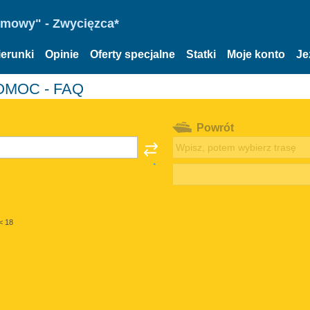
omowy" - Zwycięzca*
ierunki
Opinie
Oferty specjalne
Statki
Moje konto
Je
POMOC - FAQ
Powrót
< 18