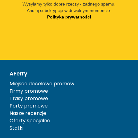
Wysyłamy tylko dobre rzeczy - żadnego spamu.
Anuluj subskrypcję w dowolnym momencie.
Polityka prywatności
AFerry
Miejsca docelowe promów
Firmy promowe
Trasy promowe
Porty promowe
Nasze recenzje
Oferty specjalne
Statki