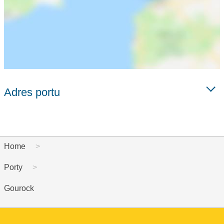
Adres portu
Home
Porty
Gourock