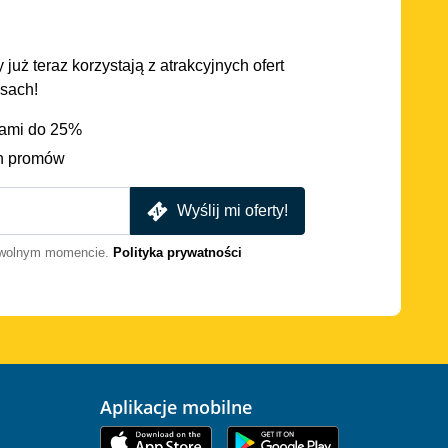
 już teraz korzystają z atrakcyjnych ofert
asach!
iami do 25%
h promów
Wyślij mi oferty!
dowolnym momencie.
Polityka prywatności
Aplikacje mobilne