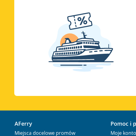
AFerry
Pomoc i 
Miejsca docelowe promów
Moje kont