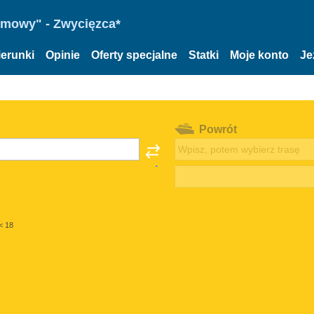
omowy" - Zwycięzca*
ierunki
Opinie
Oferty specjalne
Statki
Moje konto
Je
Powrót
< 18