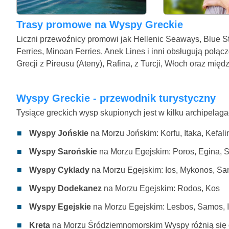
Trasy promowe na Wyspy Greckie
Liczni przewoźnicy promowi jak Hellenic Seaways, Blue St
Ferries, Minoan Ferries, Anek Lines i inni obsługują połą
Grecji z Pireusu (Ateny), Rafina, z Turcji, Włoch oraz mię
Wyspy Greckie - przewodnik turystyczny
Tysiące greckich wysp skupionych jest w kilku archipelaga
Wyspy Jońskie
na Morzu Jońskim: Korfu, Itaka, Kefali
Wyspy Sarońskie
na Morzu Egejskim: Poros, Egina, 
Wyspy Cyklady
na Morzu Egejskim: Ios, Mykonos, San
Wyspy Dodekanez
na Morzu Egejskim: Rodos, Kos
Wyspy Egejskie
na Morzu Egejskim: Lesbos, Samos, I
Kreta
na Morzu Śródziemnomorskim Wyspy różnią się od 