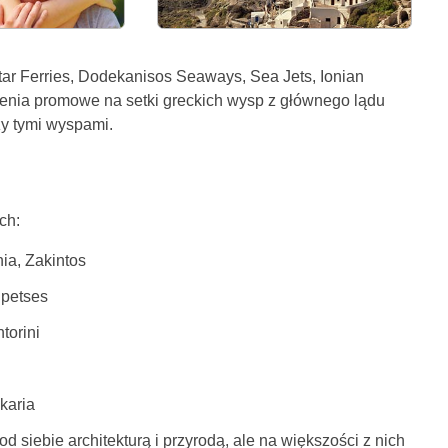
ar Ferries, Dodekanisos Seaways, Sea Jets, Ionian
czenia promowe na setki greckich wysp z głównego lądu
dzy tymi wyspami.
ch:
nia, Zakintos
Spetses
torini
karia
siebie architekturą i przyrodą, ale na większości z nich