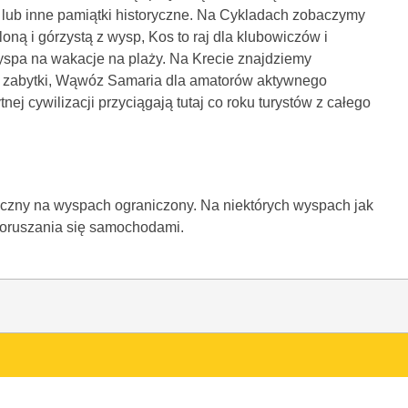
y lub inne pamiątki historyczne. Na Cykladach zobaczymy
eloną i górzystą z wysp, Kos to raj dla klubowiczów i
wyspa na wakacje na plaży. Na Krecie znajdziemy
we zabytki, Wąwóz Samaria dla amatorów aktywnego
ej cywilizacji przyciągają tutaj co roku turystów z całego
iczny na wyspach ograniczony. Na niektórych wyspach jak
poruszania się samochodami.