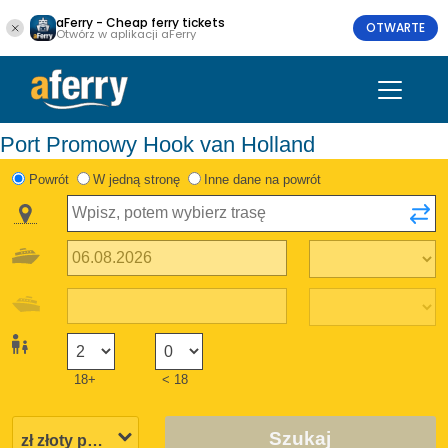
aFerry - Cheap ferry tickets
OTWARTE
Otwórz w aplikacji aFerry
Port Promowy Hook van Holland
Powrót
W jedną stronę
Inne dane na powrót
18+
< 18
Szukaj