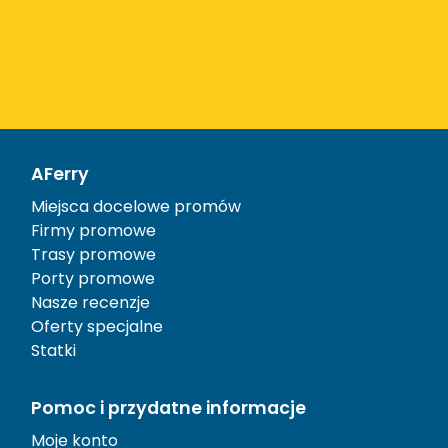
AFerry
Miejsca docelowe promów
Firmy promowe
Trasy promowe
Porty promowe
Nasze recenzje
Oferty specjalne
Statki
Pomoc i przydatne informacje
Moje konto