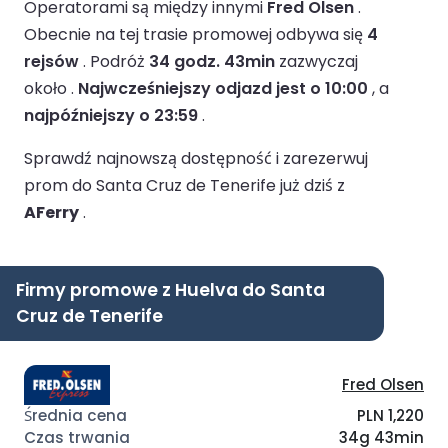
Operatorami są między innymi
Fred Olsen
.
Obecnie na tej trasie promowej odbywa się
4
rejsów
.
Podróż
34 godz. 43min
zazwyczaj
około .
Najwcześniejszy odjazd jest o 10:00
, a
najpóźniejszy o 23:59
.
Sprawdź najnowszą dostępność i zarezerwuj
prom do Santa Cruz de Tenerife już dziś z
AFerry
.
Firmy promowe z Huelva do Santa
Cruz de Tenerife
Fred Olsen
PLN 1,220
34g 43min