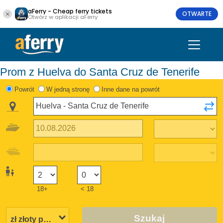
aFerry - Cheap ferry tickets
OTWARTE
Otwórz w aplikacji aFerry
Prom z Huelva do Santa Cruz de Tenerife
Powrót
W jedną stronę
Inne dane na powrót
18+
< 18
Szukaj