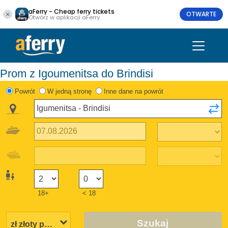
aFerry - Cheap ferry tickets
OTWARTE
Otwórz w aplikacji aFerry
Prom z Igoumenitsa do Brindisi
Powrót
W jedną stronę
Inne dane na powrót
18+
< 18
Szukaj