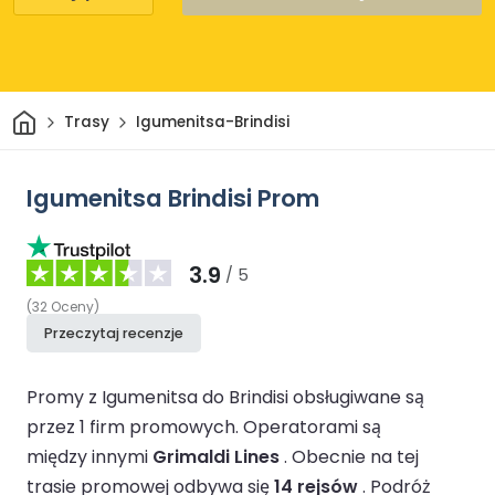
Dom
Trasy
Igumenitsa-Brindisi
Igumenitsa Brindisi Prom
3.9
/ 5
(
32
Oceny
)
Przeczytaj recenzje
Promy z Igumenitsa do Brindisi obsługiwane są
przez 1 firm promowych.
Operatorami są
między innymi
Grimaldi Lines
.
Obecnie na tej
trasie promowej odbywa się
14 rejsów
.
Podróż