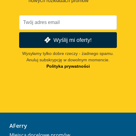
nowych rozkładach promów
Wyślij mi oferty!
Wysyłamy tylko dobre rzeczy - żadnego spamu.
Anuluj subskrypcję w dowolnym momencie.
Polityka prywatności
AFerry
Miejsca docelowe promów