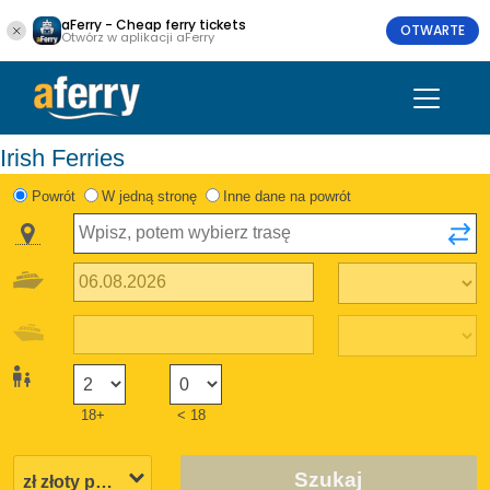
aFerry - Cheap ferry tickets
OTWARTE
Otwórz w aplikacji aFerry
Irish Ferries
Powrót
W jedną stronę
Inne dane na powrót
18+
< 18
Szukaj