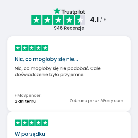
4.1
/ 5
946
Recenzje
Nic, co mogłoby się nie…
Nic, co mogłoby się nie podobać. Całe
doświadczenie było przyjemne.
F McSpencer
,
Zebrane przez AFerry.com
2 dni temu
W porządku