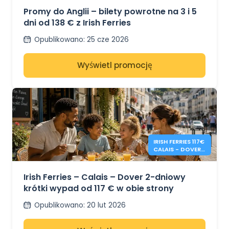
Promy do Anglii – bilety powrotne na 3 i 5
dni od 138 € z Irish Ferries
Opublikowano
:
25 cze 2026
Wyświetl promocję
IRISH FERRIES 117€
CALAIS - DOVER 2
DNI W OBIE
STRONY
Irish Ferries – Calais – Dover 2-dniowy
krótki wypad od 117 € w obie strony
Opublikowano
:
20 lut 2026