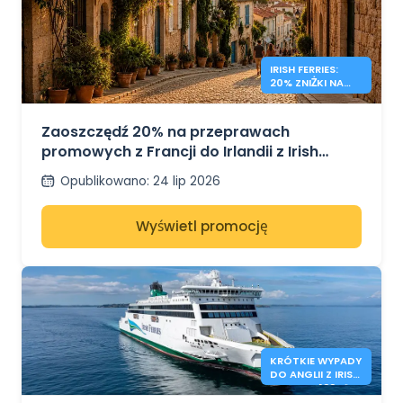
IRISH FERRIES:
20% ZNIŻKI NA
LOTY FRANCJA –
IRLANDIA
Zaoszczędź 20% na przeprawach
promowych z Francji do Irlandii z Irish
Ferries
Opublikowano
:
24 lip 2026
Wyświetl promocję
KRÓTKIE WYPADY
DO ANGLII Z IRISH
FERRIES - 138€*