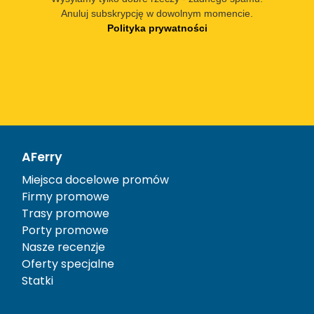
Anuluj subskrypcję w dowolnym momencie.
Polityka prywatności
AFerry
Miejsca docelowe promów
Firmy promowe
Trasy promowe
Porty promowe
Nasze recenzje
Oferty specjalne
Statki