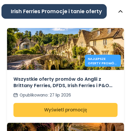
Irish Ferries Promocje i tanie oferty
NAJLEPSZE
OFERTY PROMÓW
DO ANGLII W
2026 ROKU OD
41€
Wszystkie oferty promów do Anglii z
Brittany Ferries, DFDS, Irish Ferries i P&O
Ferries – od 41€
Opublikowano
:
27 lip 2026
Wyświetl promocję