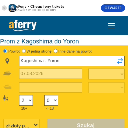
aFerry - Cheap ferry tickets
OTWARTE
Otwórz w aplikacji aFerry
Prom z Kagoshima do Yoron
Powrót
W jedną stronę
Inne dane na powrót
18+
< 18
Szukaj