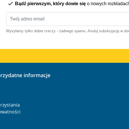
Bądź pierwszym, który dowie się
o nowych rozkładac
Wysyłamy tylko dobre rzeczy - żadnego spamu. Anuluj subskrypcję w 
przydatne informacje
o
rzystania
rywatności