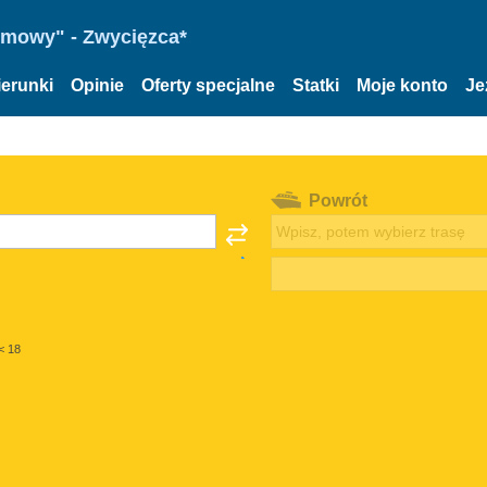
omowy" - Zwycięzca*
ierunki
Opinie
Oferty specjalne
Statki
Moje konto
Je
Powrót
< 18