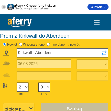
aFerry - Cheap ferry tickets
OTWARTE
Otwórz w aplikacji aFerry
Prom z Kirkwall do Aberdeen
Powrót
W jedną stronę
Inne dane na powrót
18+
< 18
Szukaj