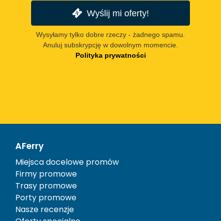
Wyślij mi oferty!
Wysyłamy tylko dobre rzeczy - żadnego spamu.
Anuluj subskrypcję w dowolnym momencie.
Polityka prywatności
AFerry
Miejsca docelowe promów
Firmy promowe
Trasy promowe
Porty promowe
Nasze recenzje