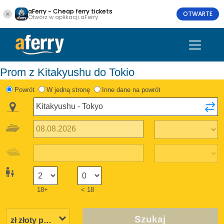
aFerry - Cheap ferry tickets
OTWARTE
Otwórz w aplikacji aFerry
Prom z Kitakyushu do Tokio
Powrót
W jedną stronę
Inne dane na powrót
18+
< 18
Szukaj