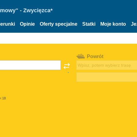
omowy" - Zwycięzca*
ierunki
Opinie
Oferty specjalne
Statki
Moje konto
Je
Powrót
< 18