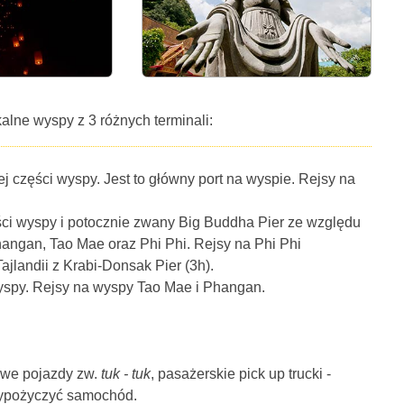
lne wyspy z 3 różnych terminali:
j części wyspy. Jest to główny port na wyspie. Rejsy na
ści wyspy i potocznie zwany Big Buddha Pier ze względu
angan, Tao Mae oraz Phi Phi. Rejsy na Phi Phi
jlandii z Krabi-Donsak Pier (3h).
yspy. Rejsy na wyspy Tao Mae i Phangan.
łowe pojazdy zw.
tuk - tuk
, pasażerskie pick up trucki -
wypożyczyć samochód.