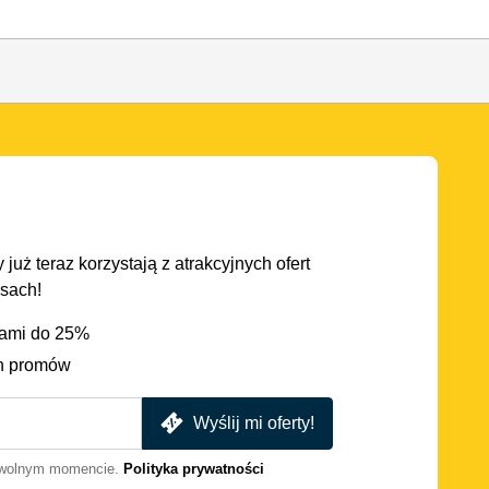
 już teraz korzystają z atrakcyjnych ofert
asach!
iami do 25%
h promów
Wyślij mi oferty!
dowolnym momencie.
Polityka prywatności